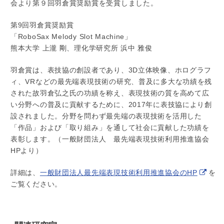
会より第９回羽倉賞奨励賞を受賞しました。
第9回羽倉賞奨励賞
「RoboSax Melody Slot Machine」
熊本大学 上瀧 剛、理化学研究所 浜中 雅俊
羽倉賞は、表技協の創設者であり、3D立体映像、ホログラフ
ィ、VRなどの最先端表現技術の研究、普及に多大な功績を残
された故羽倉弘之氏の功績を称え、表現技術の質を高めて広
い分野への普及に貢献するために、2017年に表技協により創
設されました。分野を問わず最先端の表現技術を活用した
「作品」および「取り組み」を通して社会に貢献した功績を
表彰します。（一般財団法人 最先端表現技術利用推進協会
HPより）
詳細は、
一般財団法人最先端表現技術利用推進協会のHP
を
ご覧ください。