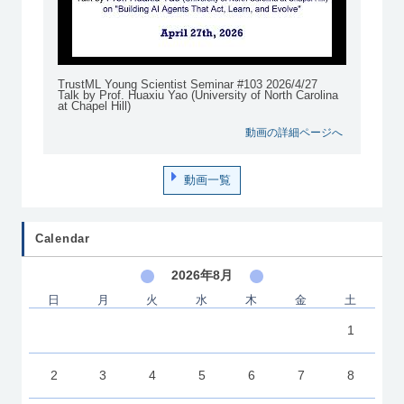
TrustML Young Scientist Seminar #103 2026/4/27
Talk by Prof. Huaxiu Yao (University of North Carolina
at Chapel Hill)
動画の詳細ページへ
動画一覧
Calendar
2026年8月
日
月
火
水
木
金
土
1
2
3
4
5
6
7
8