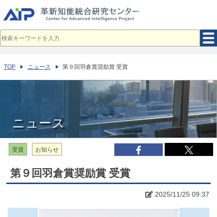
メ
イ
ン
コ
ン
テ
ン
ツ
へ
TOP
ニュース
第９回羽倉賞奨励賞 受賞
移
動
ニュース
受賞
お知らせ
第９回羽倉賞奨励賞 受賞
2025/11/25 09:37