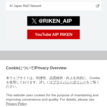
AI Japan R&D Network
YouTube AIP RIKEN
国立研究開発法人理化学研究所
Cookieについて/Privacy Overview
革新知能統合研究センター
本ウェブサイトは、利便性、品質維持・向上を目的に、Cookie
〒103-0027
を使用しております。詳しくは
プライバシーポリシー
をご覧く
東京都中央区日本橋 1-4-1
ださい。
日本橋一丁目三井ビルディング15階
e-mail: aip-koho [at]riken.jp 注: メールアドレスの[at]は@に変えてくださ
This website uses cookies for the purpose of maintaining and
improving convenience and quality. For details, please see
い
Privacy Policy
.
AIPについて
研究室紹介
ニュース
イベント
人材募集