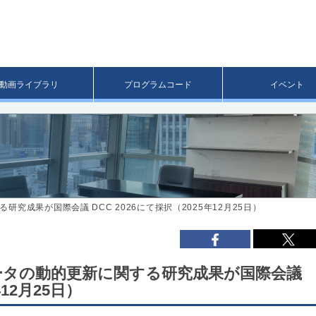
メ
イ
ン
コ
ン
テ
ン
動画ライブラリ
プログラムコード
イベント
ツ
へ
移
動
究成果が国際会議 DCC 2026にて採択（2025年12月25日）
ータの動的更新に関する研究成果が国際会議
年12月25日）