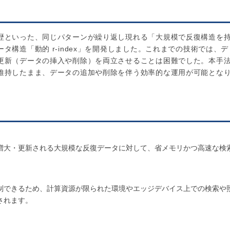
歴といった、同じパターンが繰り返し現れる「大規模で反復構造を
構造「動的 r-index」を開発しました。これまでの技術では、デ
更新（データの挿入や削除）を両立させることは困難でした。本手
維持したまま、データの追加や削除を伴う効率的な運用が可能とな
増大・更新される大規模な反復データに対して、省メモリかつ高速な検
制できるため、計算資源が限られた環境やエッジデバイス上での検索や
されます。