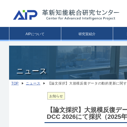
Main
AIPについて
研究室紹介
menu
ニュース
TOP
ニュース
【論文採択】大規模反復データの動的更新に関する研
お知らせ
【論文採択】大規模反復デ
DCC 2026にて採択（2025