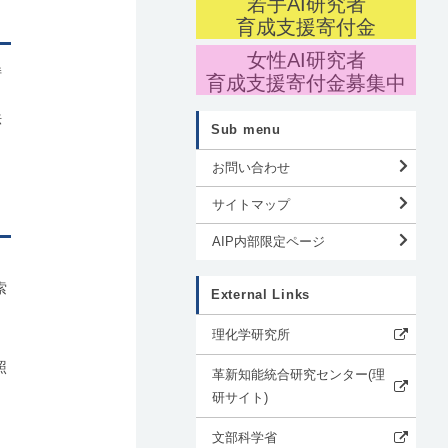
若手AI研究者
育成支援寄付金
女性AI研究者
持
育成支援寄付金募集中
法
Sub menu
り
お問い合わせ
サイトマップ
AIP内部限定ページ
索
External Links
理化学研究所
照
革新知能統合研究センター(理
研サイト)
文部科学省