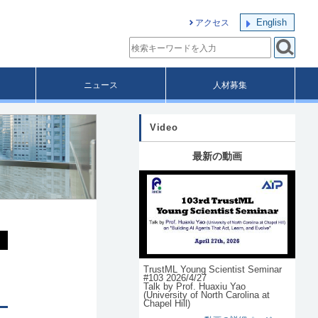
English
アクセス
ニュース
人材募集
Video
最新の動画
TrustML Young Scientist Seminar
#103 2026/4/27
Talk by Prof. Huaxiu Yao
(University of North Carolina at
Chapel Hill)