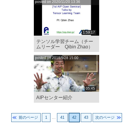
posted on 2020/11/20 13:36
1:59:17
テンソル学習チーム（チー
ムリーダー Qibin Zhao）
posted on 2018/9/28 15:00
05:45
AIPセンター紹介
ペ
ペ
ペ
ペ
前のページ
1
…
41
42
43
次のページ
ー
ー
ー
ー