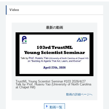
ジ
ジ
ジ
ジ
Video
最新の動画
TrustML Young Scientist Seminar #103 2026/4/27
Talk by Prof. Huaxiu Yao (University of North Carolina
at Chapel Hill)
動画の詳細ページへ
動画一覧