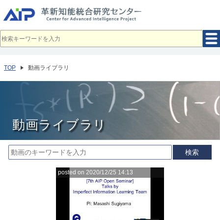
メ
イ
ン
コ
ン
テ
ン
ツ
へ
TOP
動画ライブラリ
移
動
動画ライブラリ
検索
posted on 2020/12/25 14:13