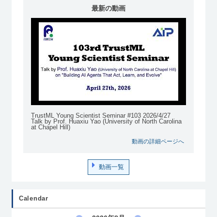
最新の動画
TrustML Young Scientist Seminar #103 2026/4/27
Talk by Prof. Huaxiu Yao (University of North Carolina
at Chapel Hill)
動画の詳細ページへ
動画一覧
Calendar