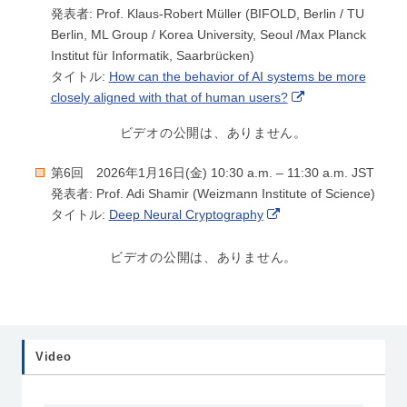
発表者: Prof. Klaus-Robert Müller (BIFOLD, Berlin / TU
Berlin, ML Group / Korea University, Seoul /Max Planck
Institut für Informatik, Saarbrücken)
タイトル:
How can the behavior of AI systems be more
closely aligned with that of human users?
ビデオの公開は、ありません。
第6回 2026年1月16日(金) 10:30 a.m. – 11:30 a.m. JST
発表者: Prof. Adi Shamir (Weizmann Institute of Science)
タイトル:
Deep Neural Cryptography
ビデオの公開は、ありません。
Video