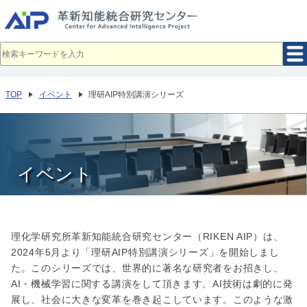
メ
イ
ン
コ
ン
テ
ン
ツ
へ
TOP
イベント
理研AIP特別講演シリーズ
移
動
イベント
理化学研究所⾰新知能統合研究センター（RIKEN AIP）は、
2024年5⽉より「理研AIP特別講演シリーズ」を開始しまし
た。このシリーズでは、世界的に著名な研究者をお招きし、
AI・機械学習に関する講演をして頂きます。AI技術は劇的に発
展し、社会に大きな変革を巻き起こしています。このような激