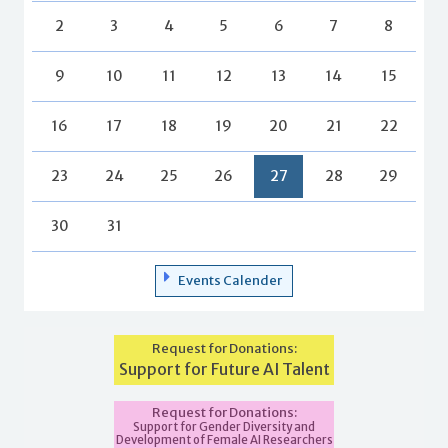
2
3
4
5
6
7
8
9
10
11
12
13
14
15
16
17
18
19
20
21
22
23
24
25
26
27
28
29
30
31
Events Calender
Request for Donations:
Support for Future AI Talent
Request for Donations:
Support for Gender Diversity and
Development of Female AI Researchers