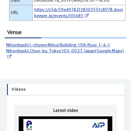
Date
December 18, 2019 (Wed) 16:30 - 18:00
https://c5dc59ed978213830355fc8978.door
URL
keeper.jp/events/101685
Venue
Nihonbashi 1-chome Mitsui Building, 15th floor, 1-4-1
Nihonbashi,Chuo-ku, Tokyo 103-0027, Japan(Google Maps)
Videos
Latest video