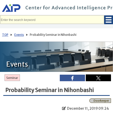
メ
イ
ン
コ
ン
テ
ン
ツ
へ
TOP
Events
Probability Seminar in Nihonbashi
移
動
Events
Seminar
Probability Seminar in Nihonbashi
Doorkeeper
December 11, 2019 09:24