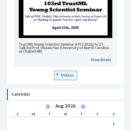
TrustML Young Scientist Seminar #103 2026/4/27
Talk by Prof. Huaxiu Yao (University of North Carolina
at Chapel Hill)
Show details
Videos
Calendar
Aug 2026
S
M
T
W
T
F
S
1