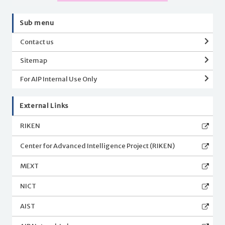
Sub menu
Contact us
Sitemap
For AIP Internal Use Only
External Links
RIKEN
Center for Advanced Intelligence Project (RIKEN)
MEXT
NICT
AIST