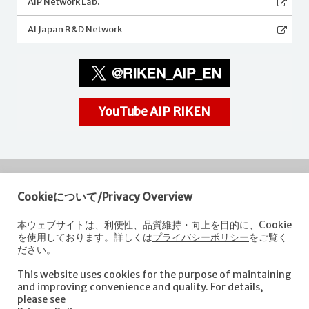
AIP Network Lab.
AI Japan R&D Network
YouTube AIP RIKEN
Cookieについて/Privacy Overview
RIKEN
Center for Advanced Intelligence Project
本ウェブサイトは、利便性、品質維持・向上を目的に、Cookie
を使用しております。詳しくは
プライバシーポリシー
をご覧く
Nihonbashi 1-chome Mitsui Building, 15th floor,
ださい。
1-4-1 Nihonbashi,Chuo-ku, Tokyo
103-0027, Japan
This website uses cookies for the purpose of maintaining
e-mail: aip-koho [at]riken.jp *Please replace "[at]" with "@".
and improving convenience and quality. For details,
please see