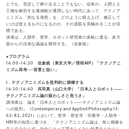
とでも、否定して葬り去ることでもない。従来の、人間と人
工物を峻別する価値観が通用しない時代にあって、テクノア
ニミズム「的なる発想」を、どのように鍛え上げ、修正して
いけば使えるものになるのか、その道筋を見極めることが目
標である。
演者は、人類学、哲学、ロボット研究者の多岐に渡る。多方
面からの活発な議論を期待する。（佐倉統）
●プログラム
14:00-14:20
佐倉統（東京大学／理研AIP）「テクノアニ
ミズム再考──背景と狙い」
Ⅰ．テクノアニミズムを批判的に俯瞰する
14:20-14:40
呉羽真（山口大学）「日本人とロボット――
テクノアニミズム論の疑わしさと危うさ」
講演者は、論文「日本人とロボット――テクノアニミズム論
への批判」（Contemporary and Applied Philosophy 13:
62-82, 2021）において、哲学・歴史学・宗教学・人類学・
HRI等の知見に基づき、「テクノアニミズム論は、単に根拠を
欠くのみならず、社会にとって望ましくない結果をもたらし