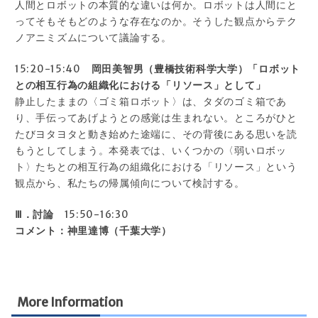
人間とロボットの本質的な違いは何か。ロボットは人間にと
ってそもそもどのような存在なのか。そうした観点からテク
ノアニミズムについて議論する。
15:20-15:40
岡田美智男（豊橋技術科学大学）「ロボット
との相互行為の組織化における「リソース」として」
静止したままの〈ゴミ箱ロボット〉は、タダのゴミ箱であ
り、手伝ってあげようとの感覚は生まれない。ところがひと
たびヨタヨタと動き始めた途端に、その背後にある思いを読
もうとしてしまう。本発表では、いくつかの〈弱いロボッ
ト〉たちとの相互行為の組織化における「リソース」という
観点から、私たちの帰属傾向について検討する。
Ⅲ．討論
15:50-16:30
コメント：神里達博（千葉大学）
More Information