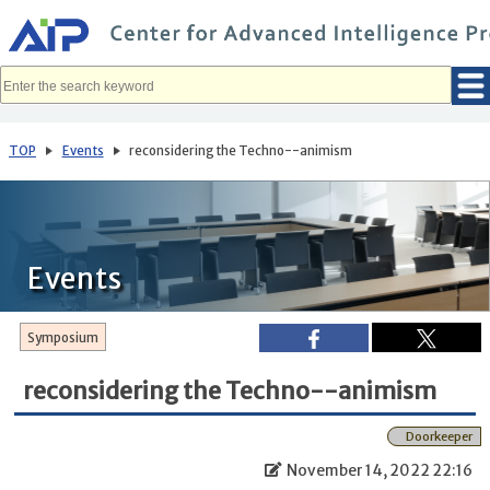
メ
イ
ン
コ
ン
テ
ン
ツ
へ
TOP
Events
reconsidering the Techno--animism
移
動
Events
Symposium
reconsidering the Techno--animism
Doorkeeper
November 14, 2022 22:16