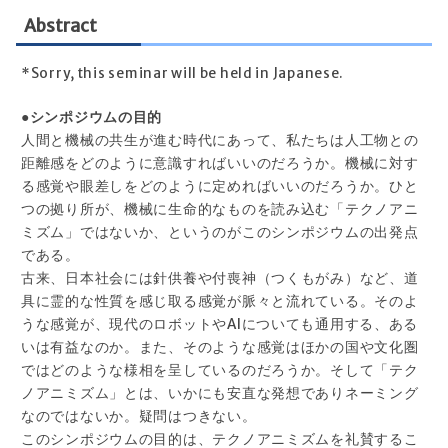
Abstract
*Sorry, this seminar will be held in Japanese.
●シンポジウムの目的
人間と機械の共生が進む時代にあって、私たちは人工物との
距離感をどのように意識すればいいのだろうか。機械に対す
る感覚や眼差しをどのように定めればいいのだろうか。ひと
つの拠り所が、機械に生命的なものを読み込む「テクノアニ
ミズム」ではないか、というのがこのシンポジウムの出発点
である。
古来、日本社会には針供養や付喪神（つくもがみ）など、道
具に霊的な性質を感じ取る感覚が脈々と流れている。そのよ
うな感覚が、現代のロボットやAIについても通用する、ある
いは有益なのか。また、そのような感覚はほかの国や文化圏
ではどのような様相を呈しているのだろうか。そして「テク
ノアニミズム」とは、いかにも安直な発想でありネーミング
なのではないか。疑問はつきない。
このシンポジウムの目的は、テクノアニミズムを礼賛するこ