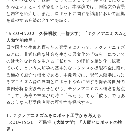
かねない」という結論を下した。本講演では、同論文の背景
と内容を紹介し、また、ロボットに関する議論において証拠
を重視する姿勢の必要性を説く。
14:40-15:00
久保明教（一橋大学）「テクノアニミズムと
人類学的臨界」
日本国内で生まれ育った人類学者にとって、テクノアニミズ
ムとは、非近代的な社会を生きる異文化の「彼ら」について
の近代的な社会を生きる「私たち」の理解を相対化し拡張し
ていく、という人類学の基本的なスタンスを機能不全に陥れ
る極めて厄介な概念である。本発表では、現代人類学におけ
るアニミズム論の展開とロボットやAIに関する発表者自身の
事例分析を突き合わせながら、テクノアニミズム概念を起点
にして、考察の主体が同時に「私たち」でも「彼ら」でもあ
るような人類学的考察の可能性を探求する。
Ⅱ．テクノアニミズムをロボット工学から考える
15:00-15:20
石黒浩（大阪大学）「人間とロボットの境
界」