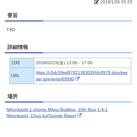
2018/1/26 15:23
要旨
TBD
詳細情報
日時
2018/02/23(金) 13:00 - 17:00
https://c5dc59ed978213830355fc8978.doorkee
URL
per.jp/events/69990
場所
Nihonbashi 1-chome Mitsui Building, 15th floor,1-4-1
Nihonbashi, Chuo-ku(Google Maps)