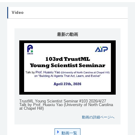
Video
最新の動画
TrustML Young Scientist Seminar #103 2026/4/27
Talk by Prof. Huaxiu Yao (University of North Carolina
at Chapel Hill)
動画の詳細ページへ
動画一覧