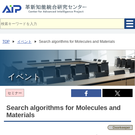
メ
イ
ン
コ
ン
テ
ン
ツ
へ
TOP
イベント
Search algorithms for Molecules and Materials
移
動
イベント
セミナー
Search algorithms for Molecules and
Materials
Doorkeeper