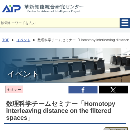
メ
イ
ン
コ
ン
テ
ン
ツ
へ
TOP
イベント
数理科学チームセミナー「Homotopy interleaving distance on t
移
動
イベント
セミナー
数理科学チームセミナー「Homotopy
interleaving distance on the filtered
spaces」
Doorkeeper