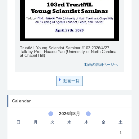
TrustML Young Scientist Seminar #103 2026/4/27
Talk by Prof. Huaxiu Yao (University of North Carolina
at Chapel Hill)
動画の詳細ページへ
動画一覧
Calendar
2026年8月
日
月
火
水
木
金
土
1