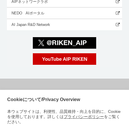
AIPネットワークラボ
NEDO AIポータル
AI Japan R&D Network
YouTube AIP RIKEN
国立研究開発法人理化学研究所
Cookieについて/Privacy Overview
革新知能統合研究センター
本ウェブサイトは、利便性、品質維持・向上を目的に、Cookie
〒103-0027
を使用しております。詳しくは
プライバシーポリシー
をご覧く
東京都中央区日本橋 1-4-1
ださい。
日本橋一丁目三井ビルディング15階