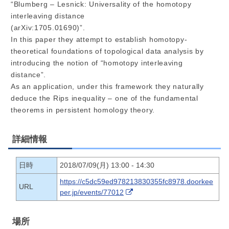
“Blumberg – Lesnick: Universality of the homotopy
interleaving distance
(arXiv:1705.01690)”.
In this paper they attempt to establish homotopy-
theoretical foundations of topological data analysis by
introducing the notion of “homotopy interleaving
distance”.
As an application, under this framework they naturally
deduce the Rips inequality – one of the fundamental
theorems in persistent homology theory.
詳細情報
日時
2018/07/09(月) 13:00 - 14:30
https://c5dc59ed978213830355fc8978.doorkee
URL
per.jp/events/77012
場所