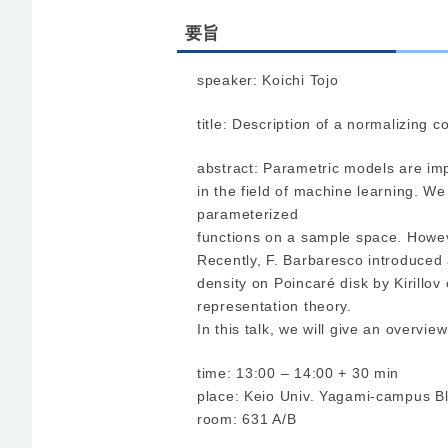
要旨
speaker: Koichi Tojo
title: Description of a normalizing c
abstract: Parametric models are impo
in the field of machine learning. W
parameterized
functions on a sample space. However
Recently, F. Barbaresco introduced 
density on Poincaré disk by Kirillov
representation theory.
In this talk, we will give an overvie
time: 13:00 – 14:00 + 30 min
place: Keio Univ. Yagami-campus B
room: 631 A/B