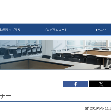
メ
イ
ン
コ
ン
テ
ン
動画ライブラリ
プログラムコード
イベント
ツ
へ
移
動
ミナー
2019/5/5 11: