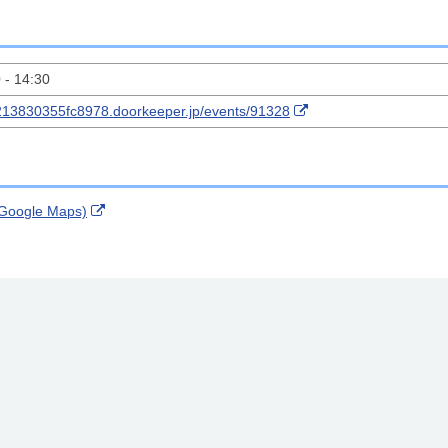
 - 14:30
213830355fc8978.doorkeeper.jp/events/91328
ogle Maps)