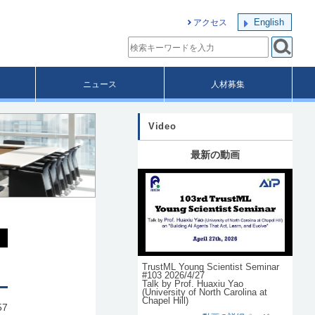
English
アクセス
ニュース
人材募集
Video
最新の動画
TrustML Young Scientist Seminar
#103 2026/4/27
Talk by Prof. Huaxiu Yao
(University of North Carolina at
Chapel Hill)
57