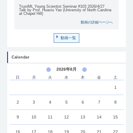
TrustML Young Scientist Seminar #103 2026/4/27
Talk by Prof. Huaxiu Yao (University of North Carolina
at Chapel Hill)
動画の詳細ページへ
動画一覧
Calendar
2026年8月
日
月
火
水
木
金
土
1
2
3
4
5
6
7
8
9
10
11
12
13
14
15
16
17
18
19
20
21
22