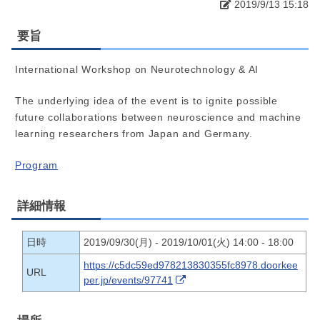
2019/9/13 15:18
要旨
International Workshop on Neurotechnology & AI
The underlying idea of the event is to ignite possible
future collaborations between neuroscience and machine
learning researchers from Japan and Germany.
Program
詳細情報
日時
2019/09/30(月) - 2019/10/01(火) 14:00 - 18:00
https://c5dc59ed978213830355fc8978.doorkee
URL
per.jp/events/97741