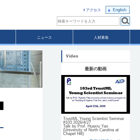
English
アクセス
ニュース
人材募集
Video
最新の動画
TrustML Young Scientist Seminar
#103 2026/4/27
Talk by Prof. Huaxiu Yao
(University of North Carolina at
Chapel Hill)