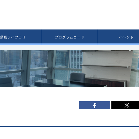
メ
イ
ン
コ
ン
テ
ン
動画ライブラリ
プログラムコード
イベント
ツ
へ
移
動