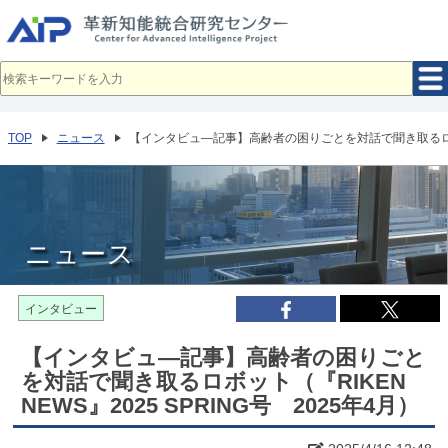
メ
イ
ン
コ
ン
テ
ン
ツ
へ
TOP
ニュース
【インタビュ―記事】高齢者の困りごとを対話で聞き取るロボット（
移
動
ニュース
インタビュー
【インタビュ―記事】高齢者の困りごと
を対話で聞き取るロボット（『RIKEN
NEWS』2025 SPRING号 2025年4月）