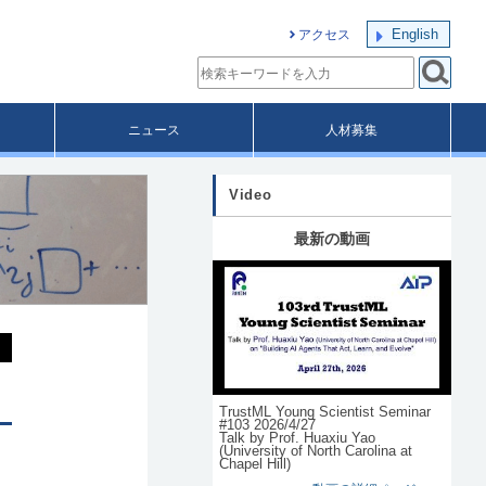
English
アクセス
ニュース
人材募集
Video
最新の動画
TrustML Young Scientist Seminar
#103 2026/4/27
Talk by Prof. Huaxiu Yao
(University of North Carolina at
Chapel Hill)