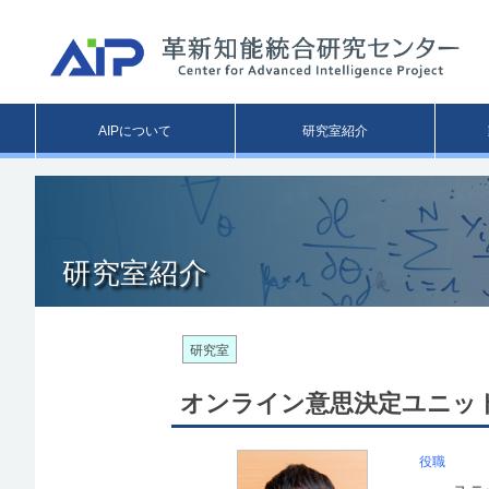
Main
AIPについて
研究室紹介
menu
研究室紹介
研究室
オンライン意思決定ユニット（20
役職