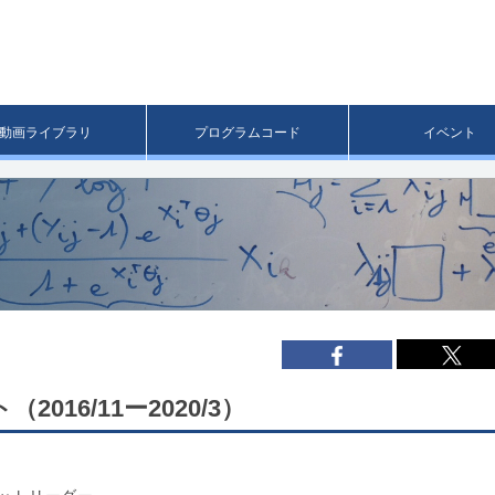
メ
イ
ン
コ
ン
テ
ン
動画ライブラリ
プログラムコード
イベント
ツ
へ
移
動
16/11ー2020/3）