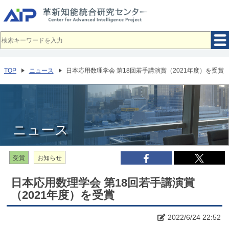
メ
イ
ン
コ
ン
テ
ン
ツ
へ
TOP
ニュース
日本応用数理学会 第18回若手講演賞（2021年度）を受賞
移
動
ニュース
受賞
お知らせ
日本応用数理学会 第18回若手講演賞
（2021年度）を受賞
2022/6/24 22:52