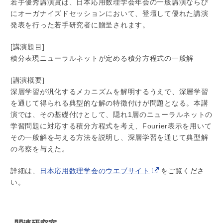
若手優秀講演賞は、日本応用数理学会年会の一般講演ならび
にオーガナイズドセッションにおいて、登壇して優れた講演
発表を行った若手研究者に贈呈されます。
[講演題目]
積分表現ニューラルネットが定める積分方程式の一般解
[講演概要]
深層学習が汎化するメカニズムを解明するうえで、深層学習
を通じて得られる典型的な解の特徴付けが問題となる。本講
演では、その基礎付けとして、隠れ1層のニューラルネットの
学習問題に対応する積分方程式を考え、Fourier表示を用いて
その一般解を与える方法を説明し、深層学習を通じて典型解
の考察を与えた。
詳細は、
日本応用数理学会のウエブサイト
をご覧くださ
い。