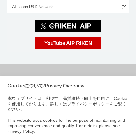
AI Japan R&D Network
YouTube AIP RIKEN
国立研究開発法人理化学研究所
Cookieについて/Privacy Overview
革新知能統合研究センター
本ウェブサイトは、利便性、品質維持・向上を目的に、Cookie
〒103-0027
を使用しております。詳しくは
プライバシーポリシー
をご覧く
東京都中央区日本橋 1-4-1
ださい。
日本橋一丁目三井ビルディング15階
e-mail: aip-koho [at]riken.jp 注: メールアドレスの[at]は@に変えてくださ
This website uses cookies for the purpose of maintaining and
improving convenience and quality. For details, please see
い
Privacy Policy
.
AIPについて
研究室紹介
ニュース
イベント
人材募集