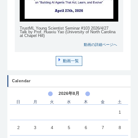
TrustML Young Scientist Seminar #103 2026/4/27
Talk by Prof. Huaxiu Yao (University of North Carolina
at Chapel Hill)
動画の詳細ページへ
動画一覧
Calendar
2026年8月
日
月
火
水
木
金
土
1
2
3
4
5
6
7
8