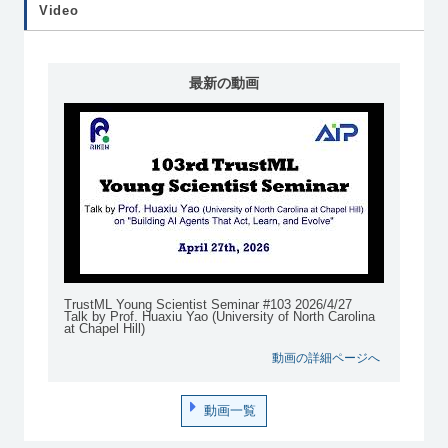
Video
最新の動画
TrustML Young Scientist Seminar #103 2026/4/27
Talk by Prof. Huaxiu Yao (University of North Carolina
at Chapel Hill)
動画の詳細ページへ
動画一覧