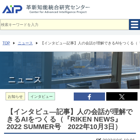
メ
イ
ン
コ
ン
テ
ン
ツ
へ
TOP
ニュース
【インタビュ―記事】人の会話が理解できるAIをつくる（『RIKE
移
動
ニュース
お知らせ
インタビュー
【インタビュ―記事】人の会話が理解で
きるAIをつくる（『RIKEN NEWS』
2022 SUMMER号 2022年10月3日）