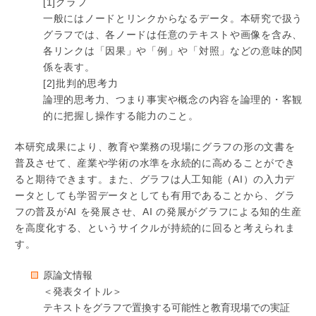
[1]グラフ
一般にはノードとリンクからなるデータ。本研究で扱う
グラフでは、各ノードは任意のテキストや画像を含み、
各リンクは「因果」や「例」や「対照」などの意味的関
係を表す。
[2]批判的思考力
論理的思考力、つまり事実や概念の内容を論理的・客観
的に把握し操作する能力のこと。
本研究成果により、教育や業務の現場にグラフの形の文書を
普及させて、産業や学術の水準を永続的に高めることができ
ると期待できます。また、グラフは人工知能（AI）の入力デ
ータとしても学習データとしても有用であることから、グラ
フの普及がAI を発展させ、AI の発展がグラフによる知的生産
を高度化する、というサイクルが持続的に回ると考えられま
す。
原論文情報
＜発表タイトル＞
テキストをグラフで置換する可能性と教育現場での実証