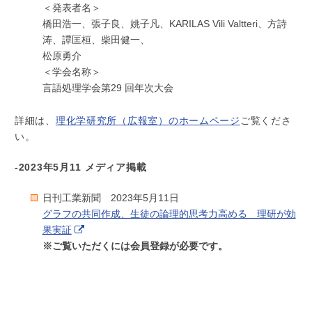
＜発表者名＞
橋田浩一、張子良、姚子凡、KARILAS Vili Valtteri、方詩
涛、譚匡桓、柴田健一、
松原勇介
＜学会名称＞
言語処理学会第29 回年次大会
詳細は、
理化学研究所（広報室）のホームページ
ご覧くださ
い。
-2023年5月11 メディア掲載
日刊工業新聞 2023年5月11日
グラフの共同作成、生徒の論理的思考力高める 理研が効
果実証
※ご覧いただくには会員登録が必要です。