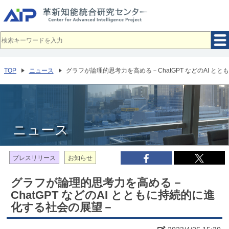
メ
イ
ン
コ
ン
テ
ン
ツ
へ
TOP
ニュース
グラフが論理的思考力を高める－ChatGPT などのAI と
移
動
ニュース
プレスリリース
お知らせ
グラフが論理的思考力を高める－
ChatGPT などのAI とともに持続的に進
化する社会の展望－