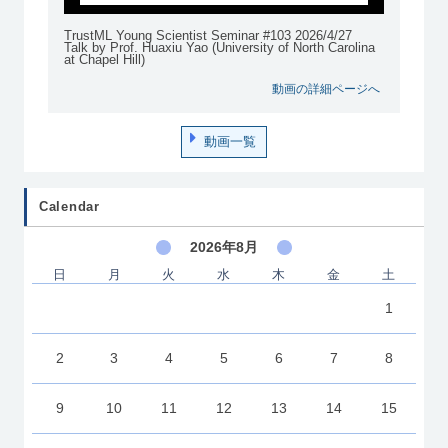
TrustML Young Scientist Seminar #103 2026/4/27
Talk by Prof. Huaxiu Yao (University of North Carolina
at Chapel Hill)
動画の詳細ページへ
動画一覧
Calendar
2026年8月
日
月
火
水
木
金
土
1
2
3
4
5
6
7
8
9
10
11
12
13
14
15