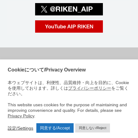
YouTube AIP RIKEN
国立研究開発法人理化学研究所
Cookieについて/Privacy Overview
革新知能統合研究センター
本ウェブサイトは、利便性、品質維持・向上を目的に、Cookie
〒103-0027
を使用しております。詳しくは
プライバシーポリシー
をご覧く
東京都中央区日本橋 1-4-1
ださい。
日本橋一丁目三井ビルディング15階
e-mail: aip-koho [at]riken.jp 注: メールアドレスの[at]は@に変えてくださ
This website uses cookies for the purpose of maintaining and
improving convenience and quality. For details, please see
い
Privacy Policy
.
AIPについて
研究室紹介
ニュース
イベント
人材募集
設定/Settings
同意する/Accept
同意しない/Reject
アクセス
お問い合わせ
サイトマップ