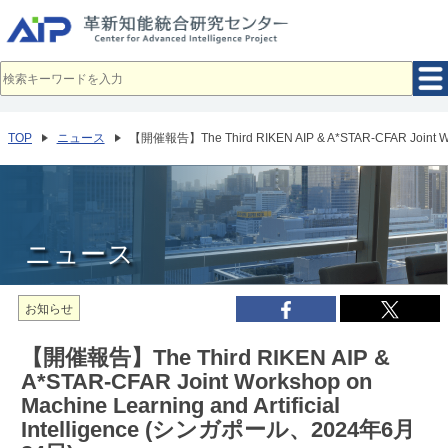
メ
イ
ン
コ
ン
テ
ン
ツ
へ
TOP
ニュース
【開催報告】The Third RIKEN AIP & A*STAR-CFAR Joint Wo
移
動
ニュース
お知らせ
【開催報告】The Third RIKEN AIP &
A*STAR-CFAR Joint Workshop on
Machine Learning and Artificial
Intelligence (シンガポール、2024年6月