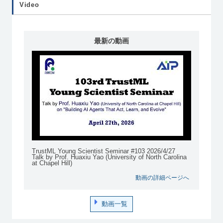
Video
最新の動画
TrustML Young Scientist Seminar #103 2026/4/27
Talk by Prof. Huaxiu Yao (University of North Carolina
at Chapel Hill)
動画の詳細ページへ
動画一覧