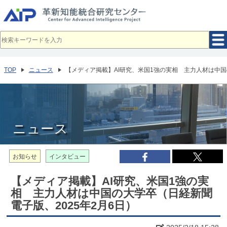
メ
イ
ン
コ
ン
テ
ン
ツ
へ
TOP
ニュース
【メディア掲載】AI研究、米国1強の実相 主力人材は中国
移
動
ニュース
お知らせ
インタビュー
【メディア掲載】AI研究、米国1強の実
相 主力人材は中国の大学卒（日経新聞
電子版、2025年2月6日）