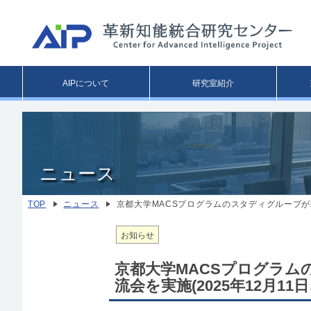
Main
AIPについて
研究室紹介
menu
ニュース
TOP
ニュース
京都大学MACSプログラムのスタディグループが理研
お知らせ
京都大学MACSプログラム
流会を実施(2025年12月11