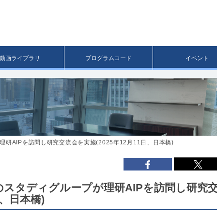
メ
イ
ン
コ
ン
テ
ン
動画ライブラリ
プログラムコード
イベント
ツ
へ
移
動
AIPを訪問し研究交流会を実施(2025年12月11日、日本橋)
のスタディグループが理研AIPを訪問し研究
日、日本橋)