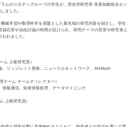
プログラムのスタディグループの学生が、理化学研究所 革新知能統合セ
施しました。
が、機械学習や数理科学を基盤とした最先端の研究内容を紹介し、学生
質疑応答や自由討論の時間が設けられ、研究テーマの背景や研究者
行われました。
論チーム 上級研究員）
、リッジレット変換、ニューラルネットワーク、AI4Math
報処理チーム チームディレクター）
、情報通信、知覚情報処理、データマイニング
チーム 上級研究員）
境や多様な研究分野に直接触れるとともに、研究者との対話を通じて理