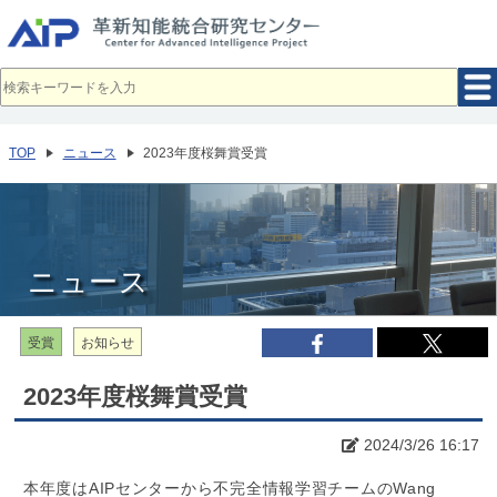
メ
イ
ン
コ
ン
テ
ン
ツ
へ
TOP
ニュース
2023年度桜舞賞受賞
移
動
ニュース
受賞
お知らせ
2023年度桜舞賞受賞
2024/3/26 16:17
本年度はAIPセンターから不完全情報学習チームのWang