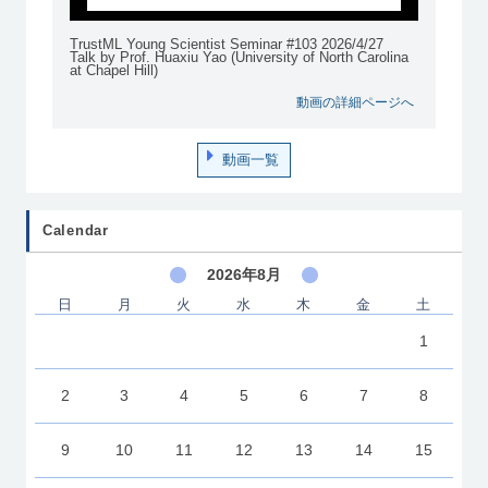
TrustML Young Scientist Seminar #103 2026/4/27
Talk by Prof. Huaxiu Yao (University of North Carolina
at Chapel Hill)
動画の詳細ページへ
動画一覧
Calendar
2026年8月
日
月
火
水
木
金
土
1
2
3
4
5
6
7
8
9
10
11
12
13
14
15