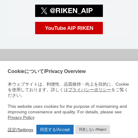
YouTube AIP RIKEN
国立研究開発法人理化学研究所
Cookieについて/Privacy Overview
革新知能統合研究センター
本ウェブサイトは、利便性、品質維持・向上を目的に、Cookie
〒103-0027
を使用しております。詳しくは
プライバシーポリシー
をご覧く
東京都中央区日本橋 1-4-1
ださい。
日本橋一丁目三井ビルディング15階
e-mail: aip-koho [at]riken.jp 注: メールアドレスの[at]は@に変えてくださ
This website uses cookies for the purpose of maintaining and
improving convenience and quality. For details, please see
い
Privacy Policy
.
AIPについて
研究室紹介
ニュース
イベント
人材募集
設定/Settings
同意する/Accept
同意しない/Reject
アクセス
お問い合わせ
サイトマップ