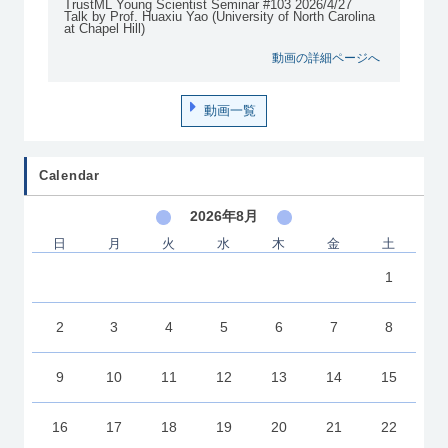
TrustML Young Scientist Seminar #103 2026/4/27
Talk by Prof. Huaxiu Yao (University of North Carolina
at Chapel Hill)
動画の詳細ページへ
動画一覧
Calendar
2026年8月
日
月
火
水
木
金
土
1
2
3
4
5
6
7
8
9
10
11
12
13
14
15
16
17
18
19
20
21
22