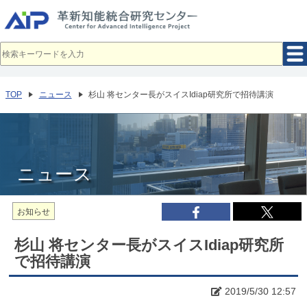
メ
イ
ン
コ
ン
テ
ン
ツ
へ
TOP
ニュース
杉山 将センター長がスイスIdiap研究所で招待講演
移
動
ニュース
お知らせ
杉山 将センター長がスイスIdiap研究所
で招待講演
2019/5/30 12:57