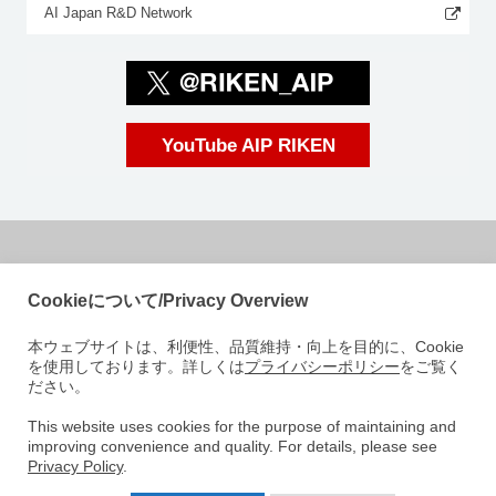
AI Japan R&D Network
YouTube AIP RIKEN
国立研究開発法人理化学研究所
Cookieについて/Privacy Overview
革新知能統合研究センター
本ウェブサイトは、利便性、品質維持・向上を目的に、Cookie
〒103-0027
を使用しております。詳しくは
プライバシーポリシー
をご覧く
東京都中央区日本橋 1-4-1
ださい。
日本橋一丁目三井ビルディング15階
e-mail: aip-koho [at]riken.jp 注: メールアドレスの[at]は@に変えてくださ
This website uses cookies for the purpose of maintaining and
improving convenience and quality. For details, please see
い
Privacy Policy
.
AIPについて
研究室紹介
ニュース
イベント
人材募集