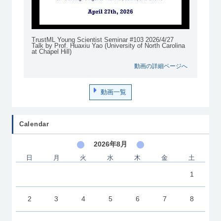
TrustML Young Scientist Seminar #103 2026/4/27
Talk by Prof. Huaxiu Yao (University of North Carolina
at Chapel Hill)
動画の詳細ページへ
動画一覧
Calendar
2026年8月
日
月
火
水
木
金
土
1
2
3
4
5
6
7
8