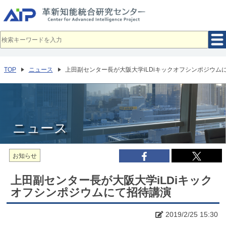
メ
イ
ン
コ
ン
テ
ン
ツ
へ
TOP
ニュース
上田副センター長が大阪大学iLDiキックオフシンポジウム
移
動
ニュース
お知らせ
上田副センター長が大阪大学iLDiキック
オフシンポジウムにて招待講演
2019/2/25 15:30