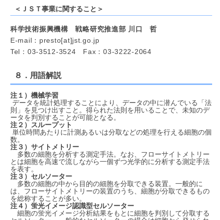
＜ＪＳＴ事業に関すること＞
科学技術振興機構 戦略研究推進部 川口 哲
E-mail：presto[at]jst.go.jp
Tel：03-3512-3524 Fax：03-3222-2064
８．用語解説
注１）機械学習
データを統計処理することにより、データの中に潜んでいる「法
則」を見つけ出すこと。得られた法則を用いることで、未知のデ
ータを判別することが可能となる。
注２）スループット
単位時間あたりに計測あるいは分取などの処理を行える細胞の個
数。
注３）サイトメトリー
多数の細胞を分析する測定手法。なお、フローサイトメトリー
とは細胞を高速で流しながら一個ずつ光学的に分析する測定手法
を表す。
注３）セルソーター
多数の細胞の中から目的の細胞を分取できる装置。一般的に
は、フローサイトメトリーの装置のうち、細胞が分取できるもの
を総称することが多い。
注４）蛍光イメージ認識型セルソーター
細胞の蛍光イメージ分析結果をもとに細胞を判別して分取する