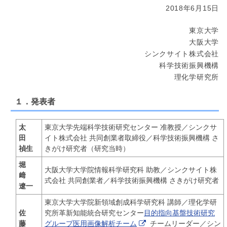
2018年6月15日
東京大学
大阪大学
シンクサイト株式会社
科学技術振興機構
理化学研究所
１．発表者
太
東京大学先端科学技術研究センター 准教授／シンクサ
田
イト株式会社 共同創業者取締役／科学技術振興機構 さ
禎生
きがけ研究者（研究当時）
堀
大阪大学大学院情報科学研究科 助教／シンクサイト株
﨑
式会社 共同創業者／科学技術振興機構 さきがけ研究者
遼一
東京大学大学院新領域創成科学研究科 講師／理化学研
佐
究所革新知能統合研究センター
目的指向基盤技術研究
藤
グループ医用画像解析チーム
チームリーダー／シン