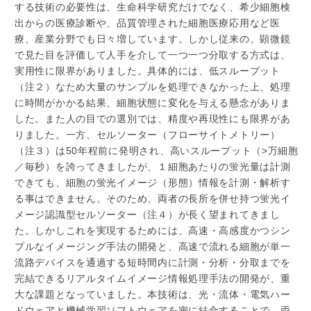
する技術の必要性は、生命科学研究だけでなく、希少細胞検
出からの医療診断や、品質管理された細胞医療応用など医
療、産業分野でも日々増しています。しかし従来の、顕微鏡
で見た目を評価して人手を介して一つ一つ分取する方式は、
実用性に限界がありました。具体的には、低スループット
（注２）なため大量のサンプルを処理できなかった上、処理
に時間がかかる結果、細胞状態に変化を与える懸念がありま
した。また人の目での選別では、精度や再現性にも限界があ
りました。一方、セルソーター（フローサイトメトリー）
（注３）は50年程前に発明され、高いスループット（>万細胞
／毎秒）を誇ってきましたが、１細胞あたりの蛍光量は計測
できても、細胞の蛍光イメージ（形態）情報を計測・解析す
る事はできません。そのため、両者の長所を併せ持つ蛍光イ
メージ認識型セルソーター（注４）が長く望まれてきまし
た。しかしこれを実現するためには、高速・高感度かつシン
プルなイメージング手法の開発と、高速で流れる細胞が単一
流路デバイスを通過する短時間内に計測・分析・分取までを
完結できるリアルタイムイメージ情報処理手法の開発が、重
大な課題となっていました。本技術は、光・流体・電気ハー
ドウェアと機械学習ソフトウェアを密に結合することで、両