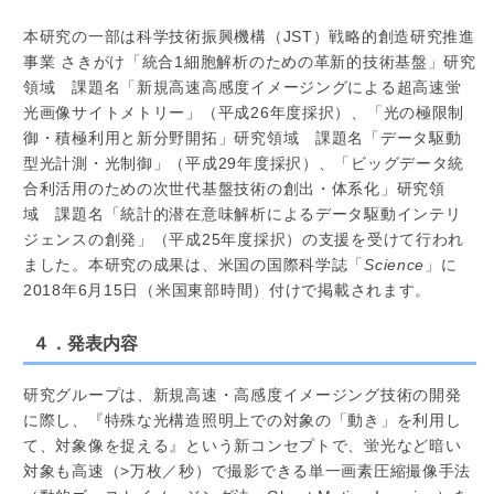
本研究の一部は科学技術振興機構（JST）戦略的創造研究推進
事業 さきがけ「統合1細胞解析のための革新的技術基盤」研究
領域 課題名「新規高速高感度イメージングによる超高速蛍
光画像サイトメトリー」（平成26年度採択）、「光の極限制
御・積極利用と新分野開拓」研究領域 課題名「データ駆動
型光計測・光制御」（平成29年度採択）、「ビッグデータ統
合利活用のための次世代基盤技術の創出・体系化」研究領
域 課題名「統計的潜在意味解析によるデータ駆動インテリ
ジェンスの創発」（平成25年度採択）の支援を受けて行われ
ました。本研究の成果は、米国の国際科学誌「
Science
」に
2018年6月15日（米国東部時間）付けで掲載されます。
４．発表内容
研究グループは、新規高速・高感度イメージング技術の開発
に際し、『特殊な光構造照明上での対象の「動き」を利用し
て、対象像を捉える』という新コンセプトで、蛍光など暗い
対象も高速（>万枚／秒）で撮影できる単一画素圧縮撮像手法