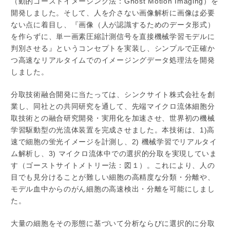
（動的ゴーストイメージング法：Ghost Motion Imaging）を
開発しました。そして、人を介さない画像解析に画像は必要
ない点に着目し、『画像（人が認識するためのデータ形式）
を作らずに、単一画素圧縮計測信号を直接機械学習モデルに
判別させる』というコンセプトを実装し、シンプルで正確か
つ高速なリアルタイムでのイメージングデータ処理法を開発
しました。
分取技術融合開発に当たっては、シンクサイト株式会社を創
業し、同社との共同研究を通して、先端マイクロ流体細胞分
取技術との融合研究開発・実用化を加速させ、世界初の機械
学習駆動型の光流体装置を完成させました。本技術は、1)高
速で細胞の蛍光イメージを計測し、2) 機械学習でリアルタイ
ム解析し、3) マイクロ流体中での選択的分取を実現していま
す（ゴーストサイトメトリー法：図１）。これにより、人の
目でも見分けることが難しい細胞の高精度な分類・分離や、
モデル血中からのがん細胞の高速検出・分離を可能にしまし
た。
大量の細胞をその形態に基づいて分析ならびに選択的に分取