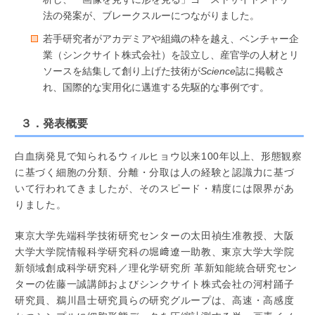
法の発案が、ブレークスルーにつながりました。
若手研究者がアカデミアや組織の枠を越え、ベンチャー企
業（シンクサイト株式会社）を設立し、産官学の人材とリ
ソースを結集して創り上げた技術が
Science
誌に掲載さ
れ、国際的な実用化に邁進する先駆的な事例です。
３．発表概要
白血病発見で知られるウィルヒョウ以来100年以上、形態観察
に基づく細胞の分類、分離・分取は人の経験と認識力に基づ
いて行われてきましたが、そのスピード・精度には限界があ
りました。
東京大学先端科学技術研究センターの太田禎生准教授、大阪
大学大学院情報科学研究科の堀﨑遼一助教、東京大学大学院
新領域創成科学研究科／理化学研究所 革新知能統合研究セン
ターの佐藤一誠講師およびシンクサイト株式会社の河村踊子
研究員、鵜川昌士研究員らの研究グループは、高速・高感度