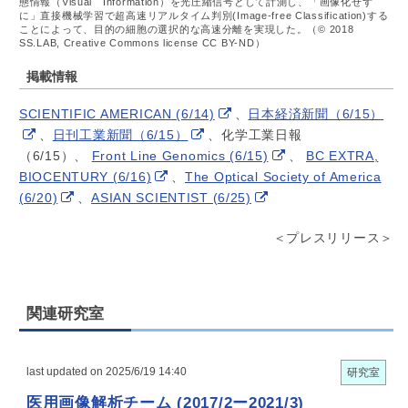
態情報（Visual Information）を光圧縮信号として計測し、「画像化せず
に」直接機械学習で超高速リアルタイム判別(Image-free Classification)する
ことによって、目的の細胞の選択的な高速分離を実現した。（© 2018
SS.LAB, Creative Commons license CC BY-ND）
掲載情報
SCIENTIFIC AMERICAN (6/14)
、
日本経済新聞（6/15）
、
日刊工業新聞（6/15）
、化学工業日報
（6/15）、
Front Line Genomics (6/15)
、
BC EXTRA,
BIOCENTURY (6/16)
、
The Optical Society of America
(6/20)
、
ASIAN SCIENTIST (6/25)
＜プレスリリース＞
関連研究室
last updated on 2025/6/19 14:40
研究室
医用画像解析チーム (2017/2ー2021/3)