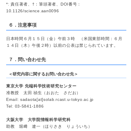
*: 責任著者、†：筆頭著者、DOI番号：
10.1126/science.aan0096
６．注意事項
日本時間６月１５日（金）午前３時 （米国東部時間：６月
１４日（木）午後２時）以前の公表は禁じられています。
７．問い合わせ先
＜研究内容に関するお問い合わせ先＞
東京大学 先端科学技術研究センター
准教授 太田 禎生（おおた さだお）
Email: sadaota[at]solab.rcast.u-tokyo.ac.jp
Tel: 03-5841-1886
大阪大学 大学院情報科学研究科
助教 堀﨑 遼一（ほりさき りょういち）