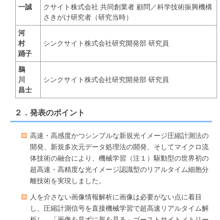
一誠
クサイト株式会社 共同創業者 顧問／科学技術振興機構
さきがけ研究者（研究当時）
河
村
シンクサイト株式会社研究開発部 研究員
踊子
鵜
川
シンクサイト株式会社研究開発部 研究員
昌士
２．発表のポイント
高速・高感度かつシンプルな新規光イメージ圧縮計測法の
開発、新規多次元データ処理法の開発、そしてマイクロ流
体技術の融合により、機械学習（注１）駆動型の世界初の
超高速・高精度な光イメージ認識型のリアルタイム細胞分
離技術を実現しました。
人を介さない画像情報解析に画像は必要がない点に着目
し、圧縮計測信号を直接機械学習で超高速リアルタイム解
析し、「画像を見ずに形を見る」ゴーストサイトメトリー