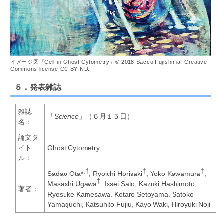
イメージ図「Cell in Ghost Cytometry」© 2018 Sacco Fujishima, Creative
Commons license CC BY-ND.
５．発表雑誌
雑誌
「
Science
」（６月１５日）
名：
論文タ
イト
Ghost Cytometry
ル：
,†
†
†
Sadao Ota*
, Ryoichi Horisaki
, Yoko Kawamura
,
†
Masashi Ugawa
, Issei Sato, Kazuki Hashimoto,
著者：
Ryosuke Kamesawa, Kotaro Setoyama, Satoko
Yamaguchi, Katsuhito Fujiu, Kayo Waki, Hiroyuki Noji