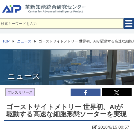
メ
イ
ン
コ
ン
テ
ン
ツ
へ
TOP
ニュース
ゴーストサイトメトリー 世界初、AIが駆動する高速な細
移
動
ニュース
プレスリリース
ゴーストサイトメトリー 世界初、AIが
駆動する高速な細胞形態ソーターを実現
2018/6/15 09:57