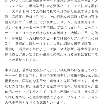
かつシンプルに細胞形態データを圧縮計測する単一画素イメ
ージング法に、機械学習技術と流体ハードウェア技術を融合
し、大きさも同じで人の目で見ても形の似た細胞でさえも高
速・高精度に分析・判別し、その細胞を超高速（従来の顕微
鏡方式比で千倍以上）で分取するシステム、高速蛍光イメー
ジングセルソーターを世界で初めて実現しました。ゴースト
サイトメトリーと名付けられた本機構は、機械の「目」を使
い、毎秒数千〜万細胞のスピードで細胞をリアルタイムに判
別し、選択的に取り分けます。大量の細胞を形態で評価し、
選別し、活用する事により、血液・体液診断、再生医療や細
胞治療など高い安全性や信頼性の求められる医療に貢献する
ことが期待されます。
本研究は、若手研究者がアカデミアや組織の枠を越えてベン
チャー企業を設立し、共同で研究開発した技術がScience誌に
掲載され、国際的な実用化に邁進する先駆的事例です。博士
などの専門人材が活躍できる産業や市場を、研究者自らが主
体的に作り上げようとしている点も画期的であり、国を挙げ
て推し進めている産官学連携によるオープンイノベーション
の代表事例となりうる成果といえます。