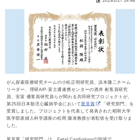
2019/2/27 14:46
がん探索医療研究チームの小松正明研究員、浜本隆二チーム
リーダー、理研AIP-富士通連携センターの酒井 彬客員研究
員、安富 優客員研究員らが関わる共同研究プロジェクトが、
第25回日本胎児心臓病学会において
里見賞
「研究部門」を
受賞しました。プロジェクトを代表して発表された昭和大学
医学部産婦人科学講座の松岡 隆准教授が表彰状を受け取りま
した。
里見賞「研究部門」は、Fetal Cardiologyの領域で