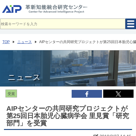
メ
イ
ン
コ
ン
テ
ン
ツ
へ
TOP
ニュース
AIPセンターの共同研究プロジェクトが第25回日本胎児心
移
動
ニュース
受賞
AIPセンターの共同研究プロジェクトが
第25回日本胎児心臓病学会 里見賞「研究
部門」を受賞