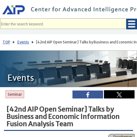
メ
イ
ン
コ
ン
テ
ン
ツ
へ
TOP
Events
[42nd AIP Open Seminar] Talks by Business and Economic I
移
動
Events
Seminar
[42nd AIP Open Seminar] Talks by
Business and Economic Information
Fusion Analysis Team
Doorkeeper