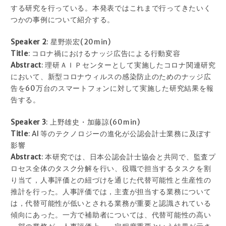
する研究を行っている。本発表ではこれまで行ってきたいく
つかの事例について紹介する。
Speaker 2
: 星野崇宏(20min)
Title
: コロナ禍におけるナッジ広告による行動変容
Abstract
: 理研ＡＩＰセンターとして実施したコロナ関連研究
において、新型コロナウィルスの感染防止のためのナッジ広
告を60万台のスマートフォンに対して実施した研究結果を報
告する。
Speaker 3
: 上野雄史・加藤諒(60min)
Title
: AI 等のテクノロジーの進化が公認会計士業務に及ぼす
影響
Abstract
: 本研究では、日本公認会計士協会と共同で、監査プ
ロセス全体のタスク分解を行い、役職で担当するタスクを割
り当て，人事評価との紐づけを通じた代替可能性と生産性の
推計を行った。人事評価では，主査が担当する業務について
は，代替可能性が低いとされる業務が重要と認識されている
傾向にあった。一方で補助者については、代替可能性の高い