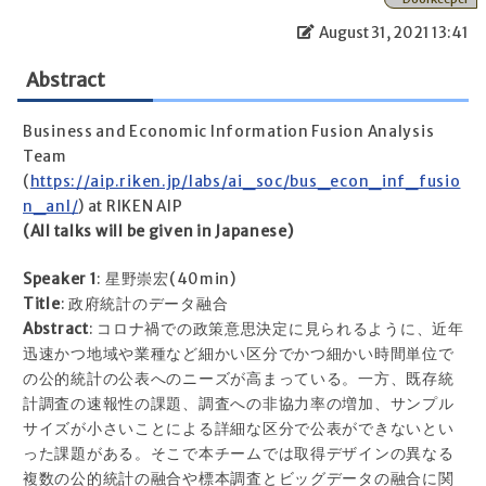
August 31, 2021 13:41
Abstract
Business and Economic Information Fusion Analysis
Team
(
https://aip.riken.jp/labs/ai_soc/bus_econ_inf_fusio
n_anl/
) at RIKEN AIP
(All talks will be given in Japanese)
Speaker 1
: 星野崇宏(40min)
Title
: 政府統計のデータ融合
Abstract
: コロナ禍での政策意思決定に見られるように、近年
迅速かつ地域や業種など細かい区分でかつ細かい時間単位で
の公的統計の公表へのニーズが高まっている。一方、既存統
計調査の速報性の課題、調査への非協力率の増加、サンプル
サイズが小さいことによる詳細な区分で公表ができないとい
った課題がある。そこで本チームでは取得デザインの異なる
複数の公的統計の融合や標本調査とビッグデータの融合に関