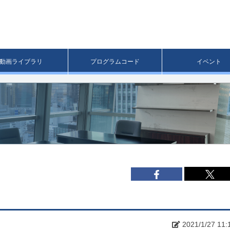
メ
イ
ン
コ
ン
テ
ン
動画ライブラリ
プログラムコード
イベント
ツ
へ
移
動
2021/1/27 11: