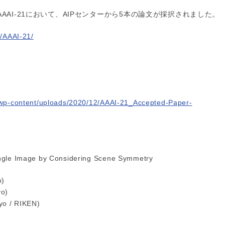
AI-21において、AIPセンターから5本の論文が採択されました。
s/AAAI-21/
/wp-content/uploads/2020/12/AAAI-21_Accepted-Paper-
ingle Image by Considering Scene Symmetry
o)
yo)
yo / RIKEN)