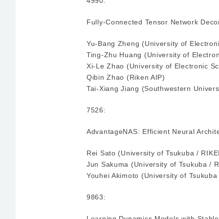
4990:
Fully-Connected Tensor Network Decom
Yu-Bang Zheng (University of Electron
Ting-Zhu Huang (University of Electro
Xi-Le Zhao (University of Electronic 
Qibin Zhao (Riken AIP)
Tai-Xiang Jiang (Southwestern Univer
7526:
AdvantageNAS: Efficient Neural Archit
Rei Sato (University of Tsukuba / RIKE
Jun Sakuma (University of Tsukuba / 
Youhei Akimoto (University of Tsukuba
9863:
Learning Dynamics Models with Stable 