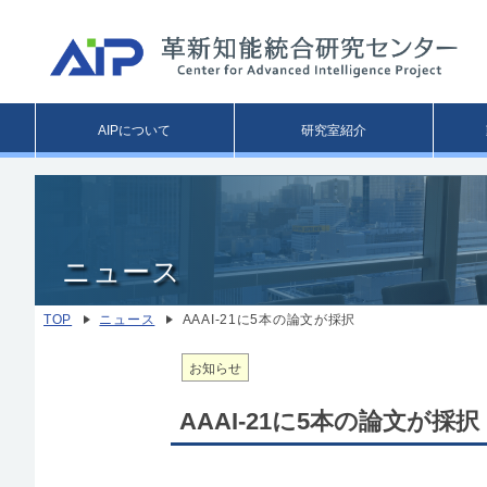
Main
AIPについて
研究室紹介
menu
ニュース
TOP
ニュース
AAAI-21に5本の論文が採択
お知らせ
AAAI-21に5本の論文が採択