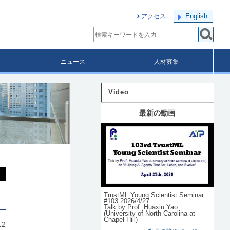
English
アクセス
ニュース
人材募集
Video
最新の動画
TrustML Young Scientist Seminar
#103 2026/4/27
Talk by Prof. Huaxiu Yao
(University of North Carolina at
Chapel Hill)
12