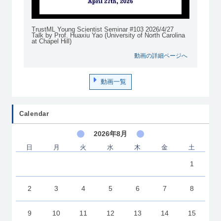
TrustML Young Scientist Seminar #103 2026/4/27
Talk by Prof. Huaxiu Yao (University of North Carolina
at Chapel Hill)
動画の詳細ページへ
動画一覧
Calendar
2026年8月
日
月
火
水
木
金
土
1
2
3
4
5
6
7
8
9
10
11
12
13
14
15