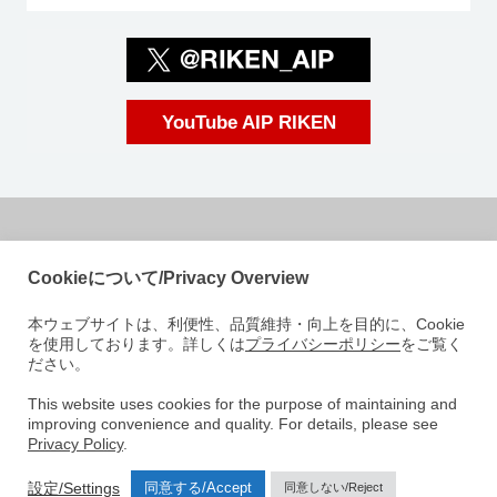
YouTube AIP RIKEN
国立研究開発法人理化学研究所
Cookieについて/Privacy Overview
革新知能統合研究センター
本ウェブサイトは、利便性、品質維持・向上を目的に、Cookie
〒103-0027
を使用しております。詳しくは
プライバシーポリシー
をご覧く
東京都中央区日本橋 1-4-1
ださい。
日本橋一丁目三井ビルディング15階
e-mail: aip-koho [at]riken.jp 注: メールアドレスの[at]は@に変えてくださ
This website uses cookies for the purpose of maintaining and
improving convenience and quality. For details, please see
い
Privacy Policy
.
AIPについて
研究室紹介
ニュース
イベント
人材募集
設定/Settings
同意する/Accept
同意しない/Reject
アクセス
お問い合わせ
サイトマップ