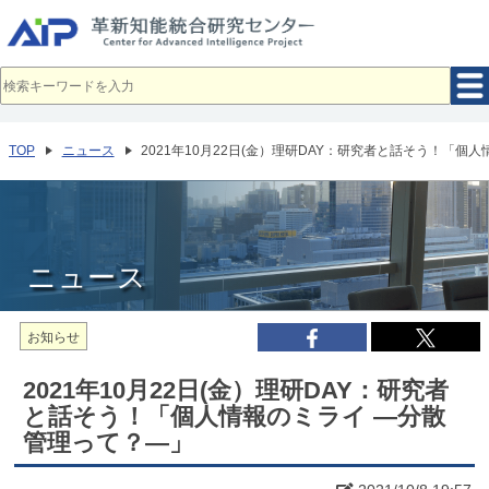
メ
イ
ン
コ
ン
テ
ン
ツ
へ
TOP
ニュース
2021年10月22日(金）理研DAY：研究者と話そう！「個
移
動
ニュース
お知らせ
2021年10月22日(金）理研DAY：研究者
と話そう！「個人情報のミライ ―分散
管理って？―」