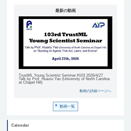
最新の動画
TrustML Young Scientist Seminar #103 2026/4/27
Talk by Prof. Huaxiu Yao (University of North Carolina
at Chapel Hill)
動画の詳細ページへ
動画一覧
Calendar