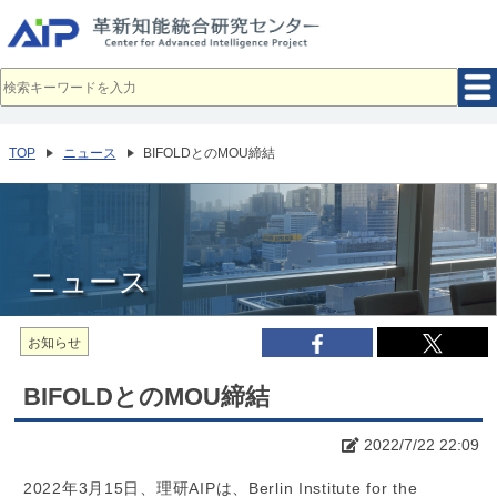
メ
イ
ン
コ
ン
テ
ン
ツ
へ
TOP
ニュース
BIFOLDとのMOU締結
移
動
ニュース
お知らせ
BIFOLDとのMOU締結
2022/7/22 22:09
2022年3月15日、理研AIPは、Berlin Institute for the