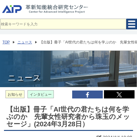
メ
イ
ン
コ
ン
テ
ン
ツ
へ
TOP
ニュース
【出版】冊子「AI世代の君たちは何を学ぶのか 先輩女性研究
移
動
ニュース
お知らせ
インタビュー
【出版】冊子「AI世代の君たちは何を学
ぶのか 先輩女性研究者から珠玉のメッ
セージ」(2024年3月28日）