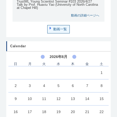
TrustML Young Scientist Seminar #103 2026/4/27
Talk by Prof. Huaxiu Yao (University of North Carolina
at Chapel Hill)
動画の詳細ページへ
動画一覧
Calendar
2026年8月
日
月
火
水
木
金
土
1
2
3
4
5
6
7
8
9
10
11
12
13
14
15
16
17
18
19
20
21
22