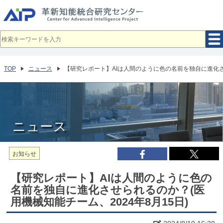
メ
イ
ン
コ
ン
テ
ン
ツ
へ
TOP
ニュース
【研究レポート】AIは人間のように色の名前を独自に進化させ
移
動
ニュース
お知らせ
【研究レポート】AIは人間のように色の
名前を独自に進化させられるのか？(医
用機械知能チーム、2024年8月15日)