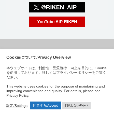
YouTube AIP RIKEN
国立研究開発法人理化学研究所
Cookieについて/Privacy Overview
革新知能統合研究センター
本ウェブサイトは、利便性、品質維持・向上を目的に、Cookie
〒103-0027
を使用しております。詳しくは
プライバシーポリシー
をご覧く
東京都中央区日本橋 1-4-1
ださい。
日本橋一丁目三井ビルディング15階
e-mail: aip-koho [at]riken.jp 注: メールアドレスの[at]は@に変えてくださ
This website uses cookies for the purpose of maintaining and
improving convenience and quality. For details, please see
い
Privacy Policy
.
AIPについて
研究室紹介
ニュース
イベント
人材募集
設定/Settings
同意する/Accept
同意しない/Reject
アクセス
お問い合わせ
サイトマップ