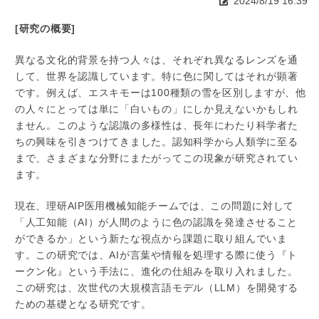
2024/8/19 16:39
[研究の概要]
異なる文化的背景を持つ人々は、それぞれ異なるレンズを通
して、世界を認識しています。特に色に関してはそれが顕著
です。例えば、エスキモーは100種類の雪を区別しますが、他
の人々にとっては単に「白いもの」にしか見えないかもしれ
ません。このような認識の多様性は、長年にわたり科学者た
ちの興味を引きつけてきました。認知科学から人類学に至る
まで、さまざまな分野にまたがってこの現象が研究されてい
ます。
現在、理研AIP医用機械知能チームでは、この問題に対して
「人工知能（AI）が人間のように色の認識を発達させること
ができるか」という新たな視点から課題に取り組んでいま
す。この研究では、AIが言葉や情報を処理する際に使う『ト
ークン化』という手法に、進化の仕組みを取り入れました。
この研究は、次世代の大規模言語モデル（LLM）を開発する
ための基礎となる研究です。