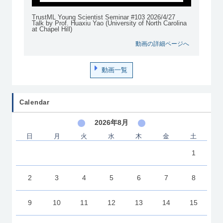
TrustML Young Scientist Seminar #103 2026/4/27
Talk by Prof. Huaxiu Yao (University of North Carolina
at Chapel Hill)
動画の詳細ページへ
動画一覧
Calendar
2026年8月
日
月
火
水
木
金
土
1
2
3
4
5
6
7
8
9
10
11
12
13
14
15