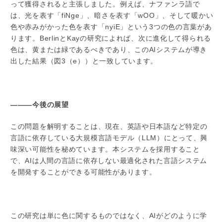
って獲得されると主張しました。例えば、ナファンラ語で
は、光を表す「fiNge」、暗さを表す「wOO」、そして暖かい
色や赤みがかった色を表す「nyiE」という3つの色の言葉があ
ります。BerlinとKayの研究によれば、次に進化して得られる
色は、黄または緑であるべきであり、このAIシステムが導き
出した結果（図3（e））と一致しています。
―――今後の展望
この問題を解明することは、現在、英語や日本語など特定の
言語に依存している大規模言語モデル（LLM）にとって、興
味深い可能性を秘めています。本システムを採用すること
で、AIは人間の言語に依存しない最適化された言語システム
を開発することができる可能性があります。
この研究は単に色に関するものではなく、AIがどのように学