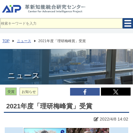
メ
イ
ン
コ
ン
テ
ン
ツ
へ
TOP
ニュース
2021年度「理研梅峰賞」受賞
移
動
ニュース
受賞
お知らせ
2021年度「理研梅峰賞」受賞
2022/4/8 14:02