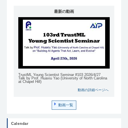
最新の動画
TrustML Young Scientist Seminar #103 2026/4/27
Talk by Prof. Huaxiu Yao (University of North Carolina
at Chapel Hill)
動画の詳細ページへ
動画一覧
Calendar