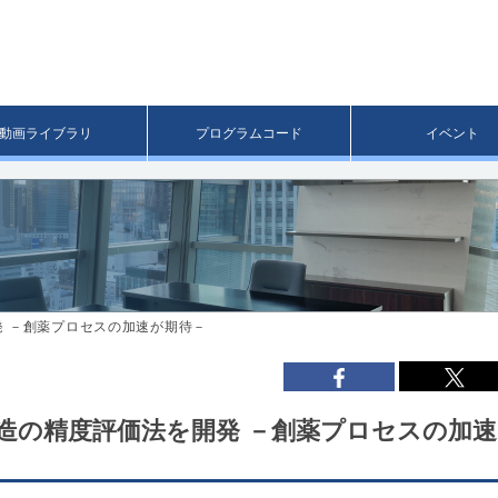
メ
イ
ン
コ
ン
テ
ン
動画ライブラリ
プログラムコード
イベント
ツ
へ
移
動
発 －創薬プロセスの加速が期待－
造の精度評価法を開発 －創薬プロセスの加速