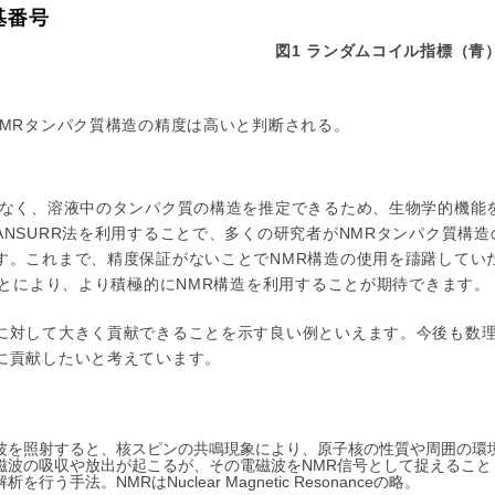
図1 ランダムコイル指標（青
NMRタンパク質構造の精度は高いと判断される。
がなく、溶液中のタンパク質の構造を推定できるため、生物学的機能
NSURR法を利用することで、多くの研究者がNMRタンパク質構造
す。これまで、精度保証がないことでNMR構造の使用を躊躇してい
ことにより、より積極的にNMR構造を利用することが期待できます。
に対して大きく貢献できることを示す良い例といえます。今後も数
に貢献したいと考えています。
波を照射すると、核スピンの共鳴現象により、原子核の性質や周囲の環
磁波の吸収や放出が起こるが、その電磁波をNMR信号として捉えること
手法。NMRはNuclear Magnetic Resonanceの略。