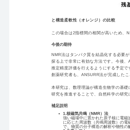
と構造柔軟性（オレンジ）の比較
この場合は2指標間の相関が高いため、
今後の期待
NMR法はタンパク質を結晶化する必要
探る上で非常に有効な方法です。今後、A
推定精度評価を行えるようにする予定で
創薬研究者も、ANSURR法が完成した
本研究は、数理理論が構造生物学の基礎
研究を推進することで、自然科学の研究
補足説明
1.
核磁気共鳴（NMR）法
強い磁場中に置かれた原子核に電磁
に応じた周波数（共鳴周波数）の電
で、物質の分子構造の解析や物性の解析を行う