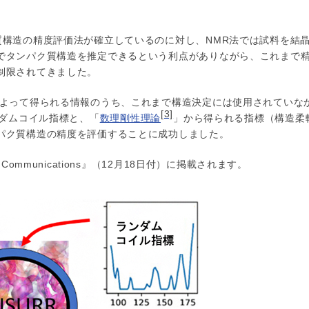
質構造の精度評価法が確立しているのに対し、NMR法では試料を結
でタンパク質構造を推定できるという利点がありながら、これまで
制限されてきました。
によって得られる情報のうち、これまで構造決定には使用されていな
[3]
ダムコイル指標と、「
数理剛性理論
」から得られる指標（構造柔
パク質構造の精度を評価することに成功しました。
ommunications』（12月18日付）に掲載されます。