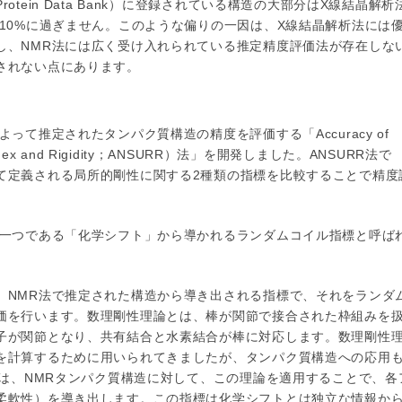
tein Data Bank）に登録されている構造の大部分はX線結晶解析
10%に過ぎません。このような偏りの一因は、X線結晶解析法には
し、NMR法には広く受け入れられている推定精度評価法が存在しな
されない点にあります。
って推定されたタンパク質構造の精度を評価する「Accuracy of
oil index and Rigidity；ANSURR）法」を開発しました。ANSURR法で
て定義される局所的剛性に関する2種類の指標を比較することで精度
の一つである「化学シフト」から導かれるランダムコイル指標と呼ば
、NMR法で推定された構造から導き出される指標で、それをランダ
価を行います。数理剛性理論とは、棒が関節で接合された枠組みを
子が関節となり、共有結合と水素結合が棒に対応します。数理剛性
を計算するために用いられてきましたが、タンパク質構造への応用
ては、NMRタンパク質構造に対して、この理論を適用することで、各
柔軟性）を導き出します。この指標は化学シフトとは独立な情報か