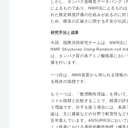
しかし、タンパク質構造データバンク（Pro
によるものであり、NMR法によるものは
れた推定精度評価の仕組みがあるのに対
ため、構造の正確さに関する不安が払拭
研究手法と成果
今回、国際共同研究チームは、NMR法によ
NMR Structures Using Random c
は、タンパク質の各アミノ酸残基におい
価を行います。
一つ目は、NMR装置から得られる情報
る既存の指標です。
もう一つは、「数理剛性理論」を用いて
コイル指標と比較することで、精度の評
う理論です。分子を扱う場合には、各原
論は、主に建築などの分野で耐震性など
近年進んでいます。ANSURR法におい
ミノ残基における局所的剛性指標（構造