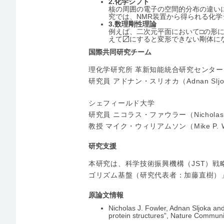
2.
化学シフト
核の周囲の電子の空間的分布の違い
究では、NMR装置から得られる化
3.
数理剛性理論
例えば、二次元平面において□の形
えて〼にすると変形できない剛体に
国際共同研究チーム
理化学研究所 革新知能統合研究センター
研究員 アドナン・スリオカ（Adnan Sljo
シェフィールド大学
研究員 ニコラス・ファウラー（Nicholas J
教授 マイク・ウィリアムソン（Mike P. Wi
研究支援
本研究は、科学技術振興機構（JST）戦
ゴリズム基盤（研究代表者：加藤直樹）
原論文情報
Nicholas J. Fowler, Adnan Sljoka an
protein structures”,
Nature Communi