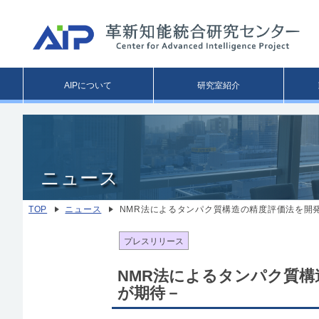
Main
AIPについて
研究室紹介
menu
ニュース
TOP
ニュース
NMR法によるタンパク質構造の精度評価法を開
プレスリリース
NMR法によるタンパク質構
が期待－