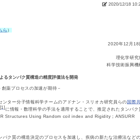
2020/12/18 10:
ちら
）
2020年12月1
理化学研究
科学技術振興機
によるタンパク質構造の精度評価法を開発
－創薬プロセスの加速が期待－
センター分子情報科学チームのアドナン・スリオカ研究員らの
国際
[1]
に情報・数理科学の手法を適用することで、推定されたタンパク
ctures Using Random coil index and Rigidity；ANSURR
ンパク質の構造決定のプロセスを加速し、疾病の新たな治療法など