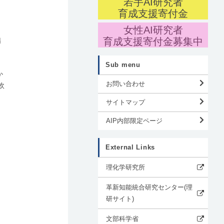
若手AI研究者
育成支援寄付金
女性AI研究者
晶
育成支援寄付金募集中
精
Sub menu
か
お問い合わせ
軟
サイトマップ
AIP内部限定ページ
External Links
理化学研究所
革新知能統合研究センター(理
研サイト)
文部科学省