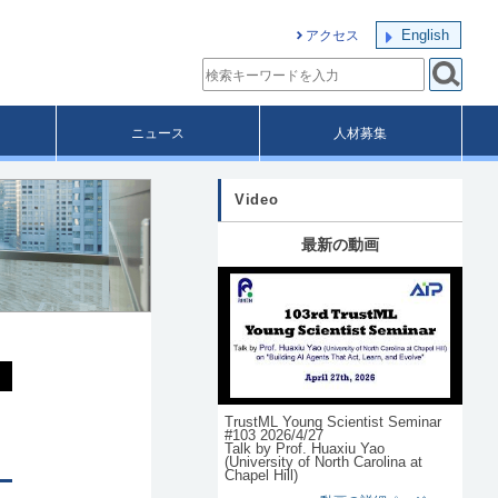
English
アクセス
ニュース
人材募集
Video
最新の動画
TrustML Young Scientist Seminar
#103 2026/4/27
Talk by Prof. Huaxiu Yao
(University of North Carolina at
Chapel Hill)