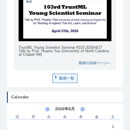
TrustML Young Scientist Seminar #103 2026/4/27
Talk by Prof. Huaxiu Yao (University of North Carolina
at Chapel Hill)
動画の詳細ページへ
動画一覧
Calendar
2026年8月
日
月
火
水
木
金
土
1