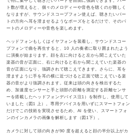
で特に集中して聴きたいパートを自由に強調できます。パー
ト数が増えると、個々のメロディーや音色を聴くのが難しく
なりますが、サウンドスコープフォン使えば、聴きたいパー
トの方向へ耳を澄ませるようなポーズをとるだけで、そのパ
ートのメロディーや音色を楽しめます。
ヘッドフォンもしくはイヤフォンを装着し、サウンドスコー
プフォンで曲を再生すると、10 人の奏者に取り囲まれたよう
に演奏が始まります。顔を左に向けると左から聞こえていた
楽器の音が正面に、右に向けると右から聞こえていた楽器の
音が正面になり、強調されて聴こえてきます。さらに、耳を
澄ますように手を耳の横に近づけると正面で聴こえている楽
器の音がより強調されます。従来は頭の向きを検出するた
め、加速度センサーと手と頭部の距離を測定する距離センサ
ーを搭載したヘッドフォンデバイス注1）を制作し、使用して
いました（図1 上）。専用デバイスを用いずにスマートフォン
だけでこの技術を実現させるため、AI を使い、スマートフォ
ンのインカメラの画像を解析します（図1下）。
カメラに対して頭の向きが90 度を超えると顔の半分以上がカ