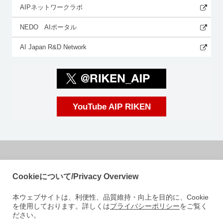
AIPネットワークラボ
NEDO AIポータル
AI Japan R&D Network
YouTube AIP RIKEN
国立研究開発法人理化学研究所
Cookieについて/Privacy Overview
革新知能統合研究センター
本ウェブサイトは、利便性、品質維持・向上を目的に、Cookie
〒103-0027
を使用しております。詳しくは
プライバシーポリシー
をご覧く
東京都中央区日本橋 1-4-1
ださい。
日本橋一丁目三井ビルディング15階