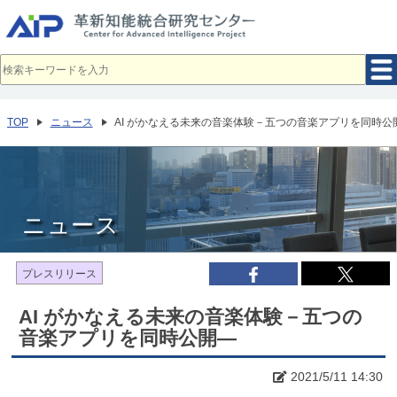
メ
イ
ン
コ
ン
テ
ン
ツ
へ
TOP
ニュース
AI がかなえる未来の音楽体験－五つの音楽アプリを同時公
移
動
ニュース
プレスリリース
AI がかなえる未来の音楽体験－五つの
音楽アプリを同時公開—
2021/5/11 14:30