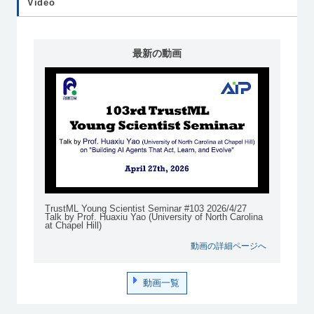
Video
最新の動画
TrustML Young Scientist Seminar #103 2026/4/27
Talk by Prof. Huaxiu Yao (University of North Carolina
at Chapel Hill)
動画の詳細ページへ
動画一覧