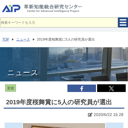
メ
イ
ン
コ
ン
テ
ン
ツ
へ
TOP
ニュース
2019年度桜舞賞に5人の研究員が選出
移
動
ニュース
受賞
2019年度桜舞賞に5人の研究員が選出
2020/6/22 16:28