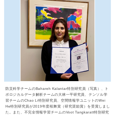
防災科学チームのBahareh Kalantar特別研究員（写真）、ト
ポロジカルデータ解析チームの大林一平研究員、テンソル学
習チームのChao Li特別研究員、空間情報学ユニットのWei
He特別研究員が2019年度桜舞賞（研究奨励賞）を受賞しまし
た。また、不完全情報学習チームのVoot Tangkaratt特別研究