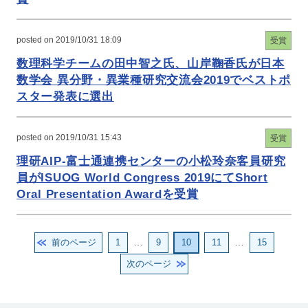
posted on 2019/10/31 18:09
受賞
数理科学チームの田中智之氏、山岸鞠香氏が日本
数学会 異分野・異業種研究交流会2019でベストポ
スター発表に選出
posted on 2019/10/31 15:43
受賞
理研AIP-富士通連携センターの小松玲奈客員研究
員がISUOG World Congress 2019にてShort
Oral Presentation Awardを受賞
投
ペ
ペ
ペ
ペ
ペ
前のページ
1
…
9
10
11
…
15
稿
の
ー
ー
ー
ー
ー
次のページ
ペ
ー
ジ
ジ
ジ
ジ
ジ
ジ
送