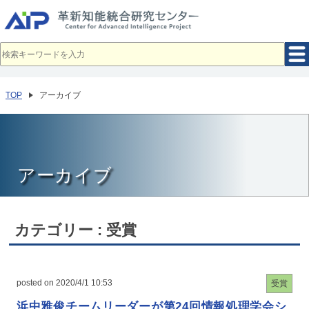
メ
イ
ン
コ
ン
テ
ン
ツ
へ
TOP
アーカイブ
移
動
アーカイブ
カテゴリー : 受賞
posted on 2020/4/1 10:53
受賞
浜中雅俊チームリーダーが第24回情報処理学会シ