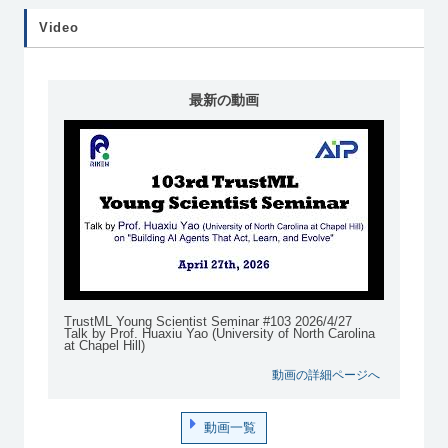
り
Video
最新の動画
TrustML Young Scientist Seminar #103 2026/4/27
Talk by Prof. Huaxiu Yao (University of North Carolina
at Chapel Hill)
動画の詳細ページへ
動画一覧