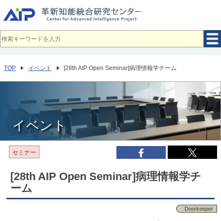
メ
イ
ン
コ
ン
テ
ン
ツ
へ
TOP
イベント
[28th AIP Open Seminar]病理情報学チーム
移
動
イベント
セミナー
[28th AIP Open Seminar]病理情報学チ
ーム
Doorkeeper