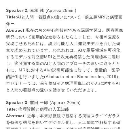
Speaker 2
: 赤塚 純 (Approx.25min)
Title
:AIと人間：着眼点の違いについてー前立腺MRIと病理画
像ー
Abstract
:現在のAIの中心的技術である深層学習は、医療画像
研究において画期的な進歩をもたらしました。今後AI医療を
実現させるためには、説明可能な人工知能モデルを介した研
究が求められています。われわれは、AIが重要領域を可視化
するモデルを前立腺MRIと三次元再構築した病理標本に適用
し、癌分類する際のAIと人間のアプローチの違いに迫るとと
もに、MRIに対するAIの説明可能性に対して、定量的・医学
的評価を行いました(Akatsuka et al. Biomolecules, 2019)。
本セミナーでは、前立腺MRIと病理画像上のがんに対するAI
と人間の着眼点の違いを話させていただきます。
Speaker 3
: 前田 一郎 (Approx.20min)
Title
: 病理診断と病理の人工知能
Abstract
: 近年，本来顕微鏡で観察する病理スライドガラス
を特殊な機器を用いてデジタル化し、人工知能で解析する研