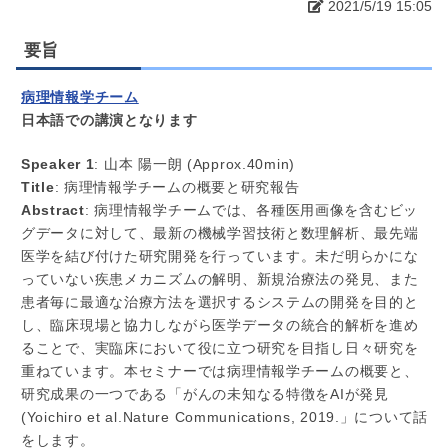
2021/5/19 15:05
要旨
病理情報学チーム
日本語での講演となります
Speaker 1
: 山本 陽一朗 (Approx.40min)
Title
: 病理情報学チームの概要と研究報告
Abstract
: 病理情報学チームでは、各種医用画像を含むビッ
グデータに対して、最新の機械学習技術と数理解析、最先端
医学を結び付けた研究開発を行っています。未だ明らかにな
っていない疾患メカニズムの解明、新規治療法の発見、また
患者毎に最適な治療方法を選択するシステムの開発を目的と
し、臨床現場と協力しながら医学データの統合的解析を進め
ることで、実臨床において役に立つ研究を目指し日々研究を
重ねています。本セミナーでは病理情報学チームの概要と、
研究成果の一つである「がんの未知なる特徴をAIが発見
(Yoichiro et al.Nature Communications, 2019.」について話
をします。