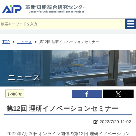
メ
イ
ン
コ
ン
テ
ン
ツ
へ
TOP
ニュース
第12回 理研イノベーションセミナー
移
動
ニュース
お知らせ
第12回 理研イノベーションセミナー
2022/7/20 11:02
2022年7月20日オンライン開催の第12回 理研イノベーション