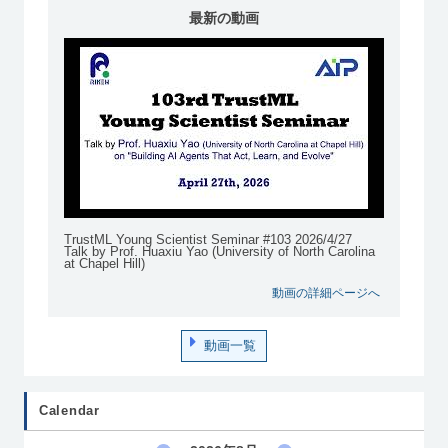
最新の動画
TrustML Young Scientist Seminar #103 2026/4/27
Talk by Prof. Huaxiu Yao (University of North Carolina
at Chapel Hill)
動画の詳細ページへ
動画一覧
Calendar