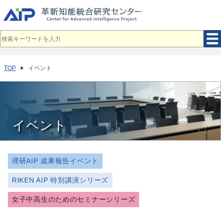
メ
イ
ン
コ
ン
テ
ン
ツ
へ
TOP
イベント
移
動
イベント
理研AIP 成果報告イベント
RIKEN AIP 特別講演シリーズ
女子中高生のためのセミナーシリーズ